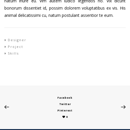
natum iriure eu. Vim autem iudico legendos no. Vix dicunt
bonorum dissentiet id, possim dolorem voluptatibus ex vis. His
animal delicatissimi cu, natum postulant assentior te eum.
Designer
Project
Skills
Facebook
Twitter
Pinterest
0