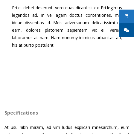
Pri et debet deserunt, vero quas dicant sit ex. Pri legimus
legendos ad, in vel agam doctus contentiones, mel
idque dissentias id. Meis adversarium delicatissimi ne
eam, dolores platonem sapientem vix ei, verear
laboramus at nam. Nam nonumy inimicus urbanitas ad,
his at purto postulant.
Specifications
At usu nibh mazim, ad vim ludus explicari mnesarchum, eum